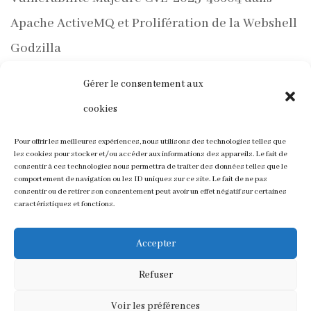
Apache ActiveMQ et Prolifération de la Webshell
Godzilla
PentestGPT de GreyDGL : Une Nouvelle Ère
Gérer le consentement aux
d’Automatisation pour les Tests d’Intrusion avec
cookies
ChatGPT
Pour offrir les meilleures expériences, nous utilisons des technologies telles que
les cookies pour stocker et/ou accéder aux informations des appareils. Le fait de
Varonis Met en Lumière une Vulnérabilité dans
consentir à ces technologies nous permettra de traiter des données telles que le
comportement de navigation ou les ID uniques sur ce site. Le fait de ne pas
Outlook et des Méthodes d’Accès aux Hachages
consentir ou de retirer son consentement peut avoir un effet négatif sur certaines
caractéristiques et fonctions.
NTLM v2
Accepter
Refuser
Voir les préférences