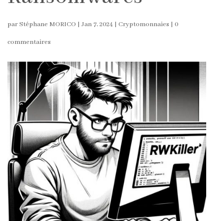
par
Stéphane MORICO
|
Jan 7, 2024
|
Cryptomonnaies
|
0
commentaires