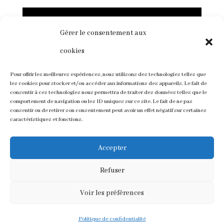
Gérer le consentement aux
cookies
Pour offrir les meilleures expériences, nous utilisons des technologies telles que
les cookies pour stocker et/ou accéder aux informations des appareils. Le fait de
consentir à ces technologies nous permettra de traiter des données telles que le
comportement de navigation ou les ID uniques sur ce site. Le fait de ne pas
consentir ou de retirer son consentement peut avoir un effet négatif sur certaines
caractéristiques et fonctions.
Accepter
Refuser
Voir les préférences
Design de
Elegant Themes
| Propulsé par
WordPress
Politique de confidentialité