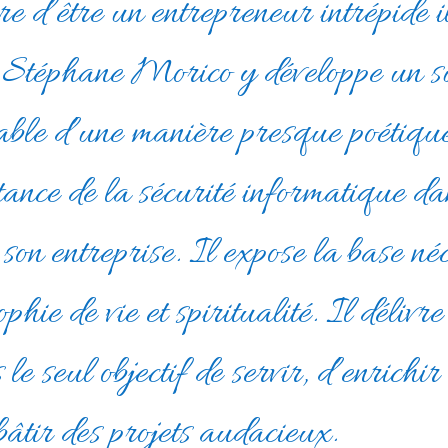
re d’être un entrepreneur intrépide i
.
Stéphane Morico y développe un suj
able d’une manière presque poétique
tance de la sécurité informatique dan
 son entreprise.
Il expose la base né
phie de vie et spiritualité.
Il délivre
le seul objectif de servir,
d’enrichir
t bâtir des projets audacieux.