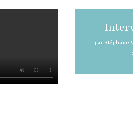
Inter
par
Stéphane 