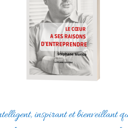
telligent, inspirant et bienveillant
qu