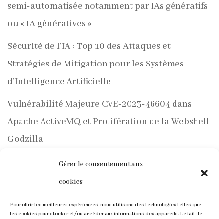
semi-automatisée notamment par IAs génératifs
ou « IA génératives »
Sécurité de l’IA : Top 10 des Attaques et
Stratégies de Mitigation pour les Systèmes
d’Intelligence Artificielle
Vulnérabilité Majeure CVE-2023-46604 dans
Apache ActiveMQ et Prolifération de la Webshell
Godzilla
PentestGPT de GreyDGL : Une Nouvelle Ère
Gérer le consentement aux
d’Automatisation pour les Tests d’Intrusion avec
cookies
ChatGPT
Pour offrir les meilleures expériences, nous utilisons des technologies telles que
les cookies pour stocker et/ou accéder aux informations des appareils. Le fait de