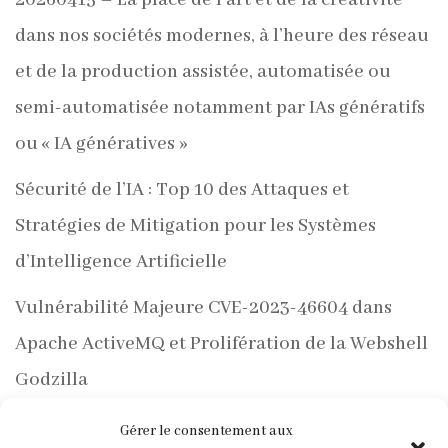
20260415 – La place de l’art et de la créativité
dans nos sociétés modernes, à l’heure des réseau
et de la production assistée, automatisée ou
semi-automatisée notamment par IAs génératifs
ou « IA génératives »
Sécurité de l’IA : Top 10 des Attaques et
Stratégies de Mitigation pour les Systèmes
d’Intelligence Artificielle
Vulnérabilité Majeure CVE-2023-46604 dans
Apache ActiveMQ et Prolifération de la Webshell
Godzilla
PentestGPT de GreyDGL : Une Nouvelle Ère
Gérer le consentement aux