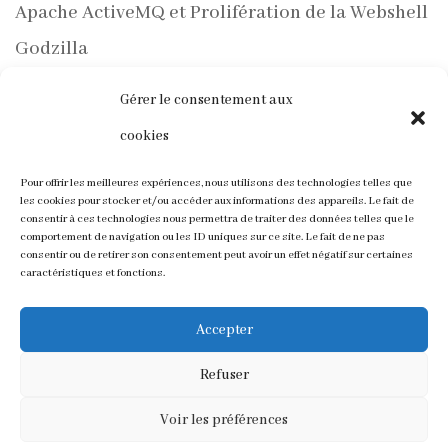
Apache ActiveMQ et Prolifération de la Webshell
Godzilla
PentestGPT de GreyDGL : Une Nouvelle Ère
Gérer le consentement aux
d’Automatisation pour les Tests d’Intrusion avec
cookies
ChatGPT
Pour offrir les meilleures expériences, nous utilisons des technologies telles que
les cookies pour stocker et/ou accéder aux informations des appareils. Le fait de
Varonis Met en Lumière une Vulnérabilité dans
consentir à ces technologies nous permettra de traiter des données telles que le
comportement de navigation ou les ID uniques sur ce site. Le fait de ne pas
Outlook et des Méthodes d’Accès aux Hachages
consentir ou de retirer son consentement peut avoir un effet négatif sur certaines
caractéristiques et fonctions.
NTLM v2
Accepter
Refuser
Voir les préférences
Design de
Elegant Themes
| Propulsé par