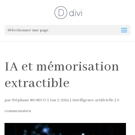
Sélectionner une page
IA et mémorisation
extractible
par
Stéphane MORICO
|
Jan 7, 2024
|
Intelligence artificielle
|
0
commentaires