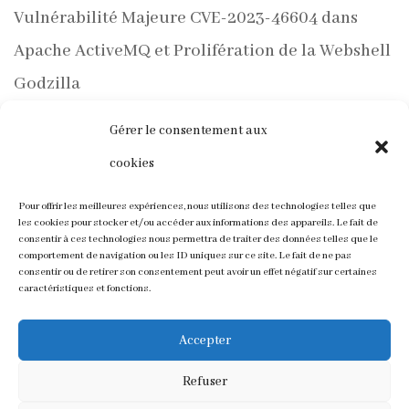
Vulnérabilité Majeure CVE-2023-46604 dans
Apache ActiveMQ et Prolifération de la Webshell
Godzilla
PentestGPT de GreyDGL : Une Nouvelle Ère
Gérer le consentement aux
d’Automatisation pour les Tests d’Intrusion avec
cookies
ChatGPT
Pour offrir les meilleures expériences, nous utilisons des technologies telles que
les cookies pour stocker et/ou accéder aux informations des appareils. Le fait de
Varonis Met en Lumière une Vulnérabilité dans
consentir à ces technologies nous permettra de traiter des données telles que le
comportement de navigation ou les ID uniques sur ce site. Le fait de ne pas
Outlook et des Méthodes d’Accès aux Hachages
consentir ou de retirer son consentement peut avoir un effet négatif sur certaines
caractéristiques et fonctions.
NTLM v2
Accepter
Refuser